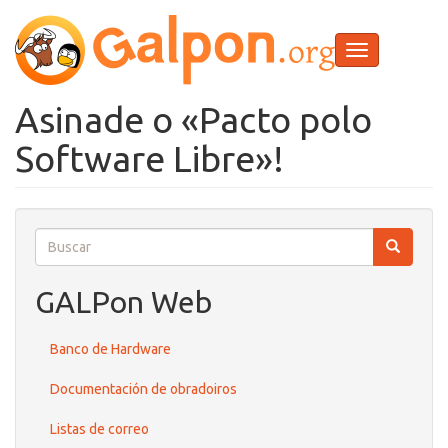
Ir
o
contido
Toggle
principal
navigation
Asinade o «Pacto polo
Software Libre»!
Buscar
Buscar
Buscar
GALPon Web
Banco de Hardware
Documentación de obradoiros
Listas de correo