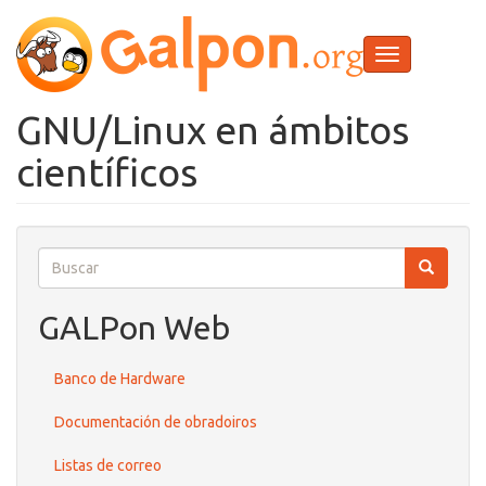
Ir
o
contido
Toggle
principal
navigation
GNU/Linux en ámbitos
científicos
Buscar
Buscar
Buscar
GALPon Web
Banco de Hardware
Documentación de obradoiros
Listas de correo