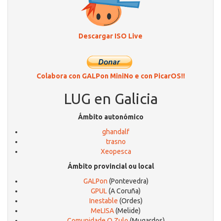
Descargar ISO Live
Colabora con GALPon MiniNo e con PicarOS!!
LUG en Galicia
Ámbito autonómico
ghandalf
trasno
Xeopesca
Ámbito provincial ou local
GALPon
(Pontevedra)
GPUL
(A Coruña)
Inestable
(Ordes)
MeLISA
(Melide)
Comunidade O Zulo
(Mugardos)