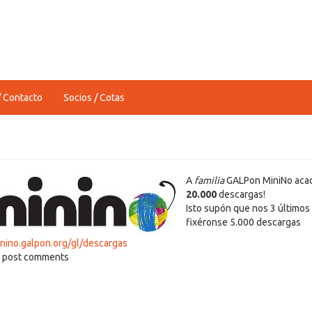
/ Contacto
Socios / Cotas
A
familia
GALPon MiniNo acad
20.000
descargas!
Isto supón que nos 3 último
fixéronse 5.000 descargas
inino.galpon.org/gl/descargas
 post comments