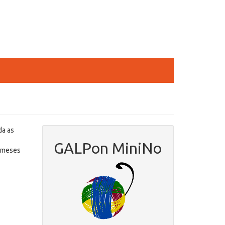
a as
GALPon MiniNo
s meses