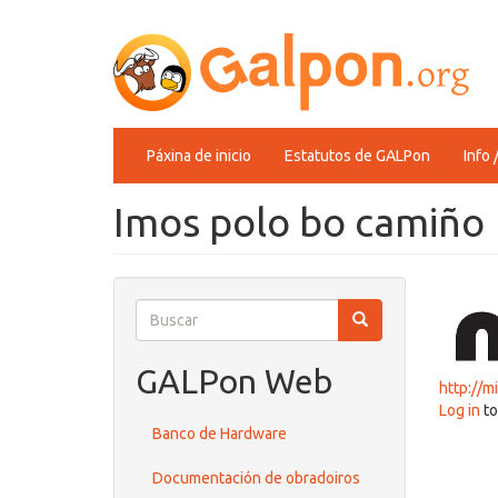
Ir
o
contido
principal
Main
Páxina de inicio
Estatutos de GALPon
Info 
navigation
Imos polo bo camiño
Buscar
Buscar
Buscar
GALPon Web
http://m
Log in
to
Banco de Hardware
Documentación de obradoiros