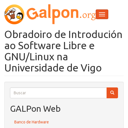
Ir
o
contido
Toggle
principal
navigation
Obradoiro de Introdución
ao Software Libre e
GNU/Linux na
Universidade de Vigo
Buscar
Buscar
Buscar
GALPon Web
Banco de Hardware