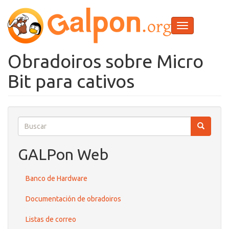
Ir
o
contido
Toggle
principal
navigation
Obradoiros sobre Micro
Bit para cativos
Buscar
Buscar
Buscar
GALPon Web
Banco de Hardware
Documentación de obradoiros
Listas de correo