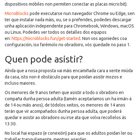
dispositivos móbiles non permiten conectar as placas micro:bit).
MicroBlocks
pode executarse nun navegador Chrome ou Edge, sen
ter que instalar nada máis, ou, se o preferides, podedes descargar
unha aplicación independente para Chromebook, Windows, macOS
ou Linux. Podedes ver todos os detalles dos equipos
en:
https://microblocks.fun/get-started
. Non vos agoniedes coa
configuración, iso farémolo no obradoiro, vós quedade no paso 1.
Quen pode asistir?
Aínda que a nosa proposta vai máis encamiñada cara a xente miúda
da casa, isto non é obstáculo para que poidan asistir mozos e
incluso maiores.
Os menores de 9 anos teñen que asistir a todo o obradoiro en
compaña dunha persoa adulta (tamén aceptaríamos un-ha irmán-á
de 14 ou máis anos), de tódolos xeitos, os menores de 14 anos
terán que vir acompañados dunha persoa adulta, que poderá
quedar e asistir ao obradoiro ou irse ata que volva recollelos ás
13:30.
No local hai espazo (e conexión) para que os adultos poidan ler ou
traballar tranquilamente, mentres agardan.