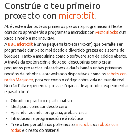
Constrúe o teu primeiro
proxecto con
micro:bit
!
Atréveste a dar os teus primeiros pasos na programación? Neste
obradoiro aprenderás a programar a micro:bit con
MicroBlocks
dun
xeito sinxelo e moi intuitivo.
A
BBC micro:bit
é unha pequena tarxeta (4x5cm) que permite ser
programada dun xeito moi doado e divertido grazas ao sistema de
bloques. Tanto a maquiniña como o software son de código aberto.
A través da exploración e do xogo, descubrirás como crear
pequenos proxectos interactivos e darás tamén unhas primeiras
nocións de robótica, aproveitando dispositivos como os
robots con
rodas Maqueen
, para ver como o código cobra vida no mundo real.
Non fai falla experiencia previa: só ganas de aprender, experimentar
e pasalo ben!
Obradoiro práctico e participativo
Ideal para comezar desde cero
Aprende facendo: programa, proba e crea
Introdución á programación e á robótica
Trae o teu portátil, nós poñemos as
micro:bit
os
robots con
rodas
e o resto do material