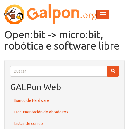
Ir
o
contido
Toggle
principal
navigation
Open:bit -> micro:bit,
robótica e software libre
Buscar
Buscar
Buscar
GALPon Web
Banco de Hardware
Documentación de obradoiros
Listas de correo