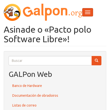
Ir
o
contido
Toggle
principal
navigation
Asinade o «Pacto polo
Software Libre»!
Buscar
Buscar
Buscar
GALPon Web
Banco de Hardware
Documentación de obradoiros
Listas de correo