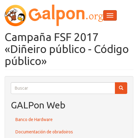
Ir
o
contido
Toggle
principal
navigation
Campaña FSF 2017
«Diñeiro público - Código
público»
Buscar
Buscar
Buscar
GALPon Web
Banco de Hardware
Documentación de obradoiros