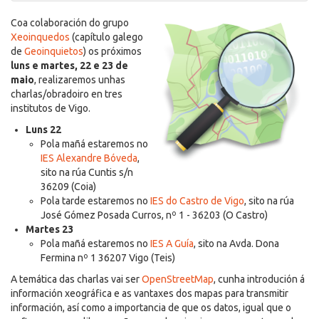
Coa colaboración do grupo
Xeoinquedos
(capítulo galego
de
Geoinquietos
) os próximos
luns e martes, 22 e 23 de
maio
, realizaremos unhas
charlas/obradoiro en tres
institutos de Vigo.
Luns 22
Pola mañá estaremos no
IES Alexandre Bóveda
,
sito na rúa Cuntis s/n
36209 (Coia)
Pola tarde estaremos no
IES do Castro de Vigo
, sito na rúa
José Gómez Posada Curros, nº 1 - 36203 (O Castro)
Martes 23
Pola mañá estaremos no
IES A Guía
, sito na Avda. Dona
Fermina nº 1 36207 Vigo (Teis)
A temática das charlas vai ser
OpenStreetMap
, cunha introdución á
información xeográfica e as vantaxes dos mapas para transmitir
información, así como a importancia de que os datos, igual que o