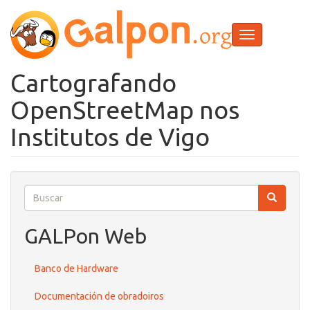
Ir
o
contido
Toggle
principal
navigation
Cartografando
OpenStreetMap nos
Institutos de Vigo
Buscar
Buscar
Buscar
GALPon Web
Banco de Hardware
Documentación de obradoiros