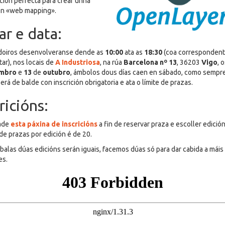
ión perfecta para crear unha
ón «web mapping».
ar e data:
doiros desenvolveranse dende as
10:00
ata as
18:30
(coa correspondent
tar), nos locais de
A Industriosa
, na rúa
Barcelona nº 13
, 36203
Vigo
, 
mbro
e
13
de
outubro
, ámbolos dous días caen en sábado, como sempr
erá de balde con inscrición obrigatoria e ata o límite de prazas.
ricións:
ade
esta páxina de inscricións
a fin de reservar praza e escoller edición
e prazas por edición é de 20.
balas dúas edicións serán iguais, facemos dúas só para dar cabida a máis
es.