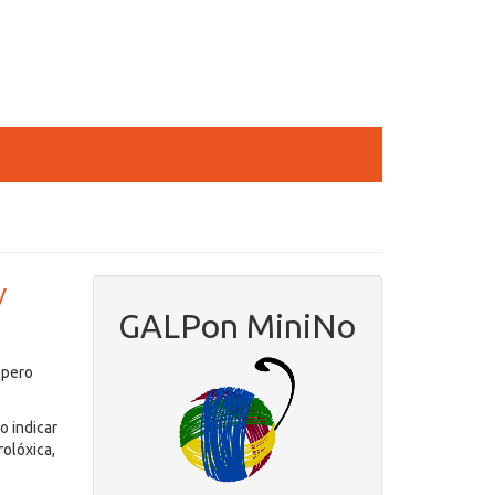
y
GALPon MiniNo
 pero
o indicar
olóxica,