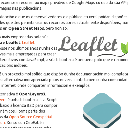
recuente e recorrer ao mapa privativo de Google Maps co uso da súa API 
 mapas nas publicacións.
ntención e que os desenvolvedores e o público en xeral poidan dispoñer
des que lles permita usar os recursos libres actualmente dispoñíbeis, m
s en
Open Street Maps
, pero non só.
s mais empregadas pola súa
za é
Leaflet
.
Leaflet
use nos últimos anos nunha das
ivas mais empregadas para crear
teractivos con JavaScript, a súa biblioteca é pequena polo que é recom
icacións móbeis.
 é un proxecto moi sólido que dispón dunha documentación moi completa,
ha alternativa moi apreciada polos noveis, conta tamén cunha comunidad
n internet, onde comparten información e exemplos.
ternativa é
OpenLayers3
.
ers
é unha biblioteca JavaScript
 baixo a licenza BSD para compor
námicos. Forma parte dos
os da
Open Source Geospatial
ion
. Xunto con GeoExt é a