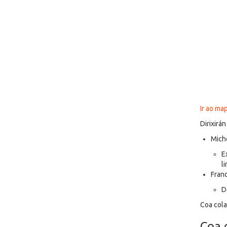
Ir ao ma
Dirixirán
Micho
E
l
Franc
D
Coa cola
Coa 