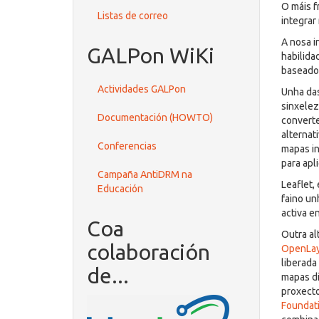
O máis f
Listas de correo
integrar
A nosa i
GALPon WiKi
habilida
baseado
Actividades GALPon
Unha da
sinxele
Documentación (HOWTO)
converte
alternat
Conferencias
mapas in
para apl
Campaña AntiDRM na
Leaflet,
Educación
faino un
activa e
Coa
Outra al
colaboración
OpenLay
liberada
de...
mapas di
proxect
Foundat