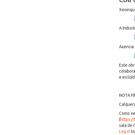
Xeoinqu
A Indust
Axencia 
Este obr
colabora
e incluí
NOTA FI
Calquera
Como xei
(
https:/
sala de 
Log in
to