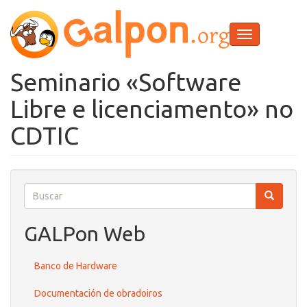
Ir
o
contido
Toggle
principal
navigation
Seminario «Software
Libre e licenciamento» no
CDTIC
Buscar
Buscar
Buscar
GALPon Web
Banco de Hardware
Documentación de obradoiros