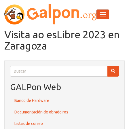
Ir
o
contido
Toggle
principal
navigation
Visita ao esLibre 2023 en
Zaragoza
Buscar
Buscar
Buscar
GALPon Web
Banco de Hardware
Documentación de obradoiros
Listas de correo