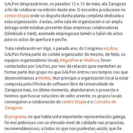
GALPon desprazáronse, os pasados 12 e 13 de maio, ata Zaragoza
a fin de colaborar na edición deste ano. O encontro produciuse no
centro Etopia
onde se dispuña dunha planta completa dedicada a
esta organización. 4 aulas, unha sala de organización e un amplo
ástrago onde estaban presente dúas empresas colaboradoras
(Slimbook e Vant), asemade empregouse tamén o Salón de actos
para os actos de apertura e peche.
Trala celebración en Vigo, o pasado ano, do Congreso
esLibre
,
GALPon forma parte do comité organizador do mesmo, de feito, os
equipos organizadores locais,
Migasfree
e
Vitalinux
, foron
contactados por GALPon, por mor da relación qure manteñen ao
formar parte dun grupo no que GALPon entrou nos tempos nos que
desenvolvíamos a
MiniNo
. Nun principio a organización local ía estar
composta pola Oficina de software libre da Universidade de
Zaragoza mais, no último momento, abandonaron o proxecto e
tivemos que buscar solucións de xeito urxente; os grupos locais
conseguiron a colaboración do
centro Etopía
e o
Concello de
Zaragoza
.
O
programa
, no que había unha importante representación galega,
foi moi ambicioso con un elevado nivel de calidade nas propostas,
recomendámosvos, a todos os que non puidestes asistir, que lle