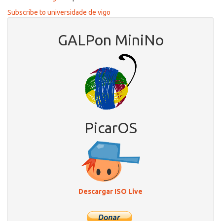
Conferencia
Subscribe to universidade de vigo
de
Miriam
GALPon MiniNo
Ruíz:
Mulleres
no
Software
Libre
PicarOS
Descargar ISO Live