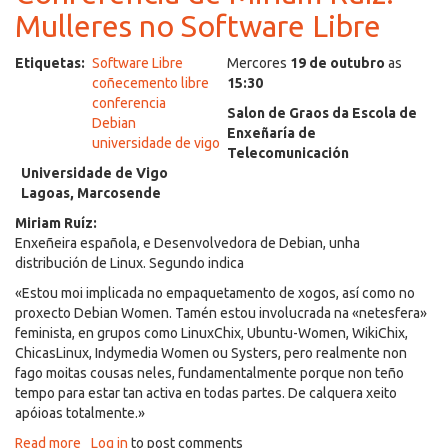
Mulleres no Software Libre
ao
Software
Libre
Etiquetas
Software Libre
Mercores
19 de outubro
as
e
coñecemento libre
15:30
GNU/Linux
conferencia
Salon de Graos da Escola de
na
Debian
Enxeñaría de
Universidade
universidade de vigo
Telecomunicación
de
Universidade de Vigo
Vigo
Lagoas, Marcosende
Miriam Ruíz:
Enxeñeira española, e Desenvolvedora de Debian, unha
distribución de Linux. Segundo indica
«Estou moi implicada no empaquetamento de xogos, así como no
proxecto Debian Wom
en. Tamén estou involucrada na «netesfera»
feminista, en grupos como LinuxChix, Ubuntu-Women, WikiChix,
ChicasLinux, Indymedia Women ou Systers, pero realmente non
fag
o moitas cousas neles, fundamentalmente porque non teño
tempo para estar tan activa en todas partes. De calquera xeito
apóioas totalmente.»
Read more
about
Log in
to post comments