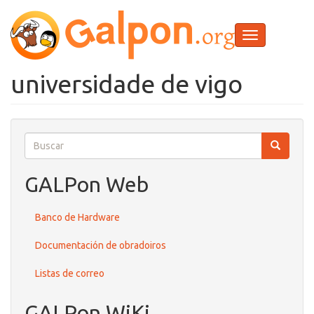
Ir
o
contido
Toggle
principal
navigation
universidade de vigo
Buscar
Buscar
Buscar
GALPon Web
Banco de Hardware
Documentación de obradoiros
Listas de correo
GALPon WiKi