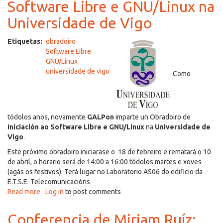
Software Libre e GNU/Linux na
Universidade de Vigo
Etiquetas
obradoiro
Software Libre
GNU/Linux
universidade de vigo
Como
tódolos anos, novamente
GALPon
imparte un Obradoiro de
Iniciación ao Software Libre e GNU/Linux
na
Universidade de
Vigo
.
Este próximo obradoiro iniciarase o 18 de febreiro e rematará o 10
de abril, o horario será de 14:00 a 16:00 tódolos martes e xoves
(agás os festivos). Terá lugar no Laboratorio AS06 do edificio da
E.T.S.E. Telecomunicacións
Read more
about
Log in
to post comments
Obradoiro
de
Conferencia de Miriam Ruíz:
Introdución